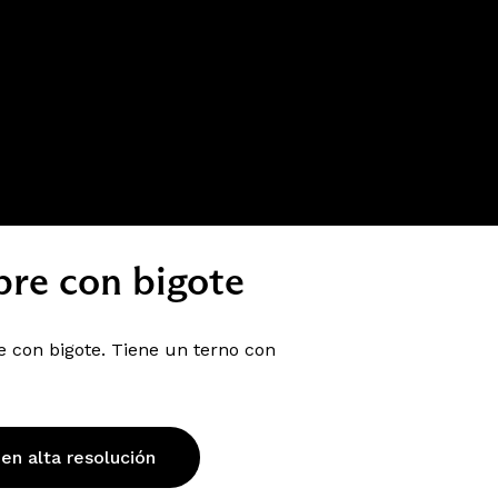
re con bigote
 con bigote. Tiene un terno con
 en alta resolución