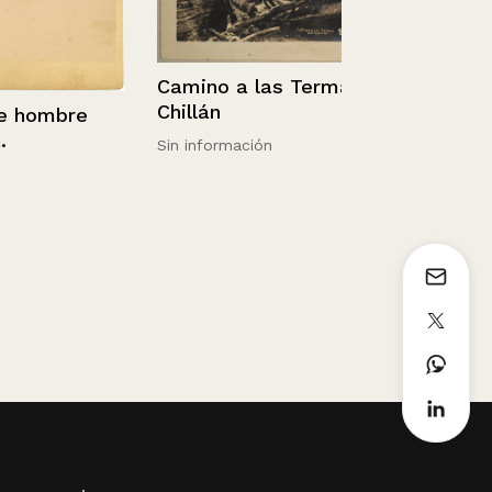
Camino a las Termas,
Chillán
ombre
Sin información
Retrato de V
Aldunate