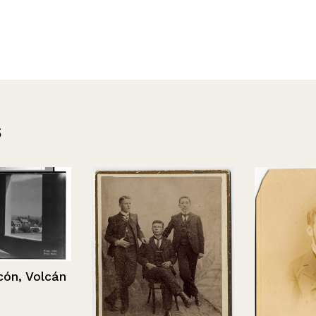
s
, Volcán