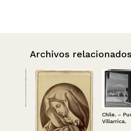
Archivos relacionado
ares
Chile. – Pucón
Villarrica.