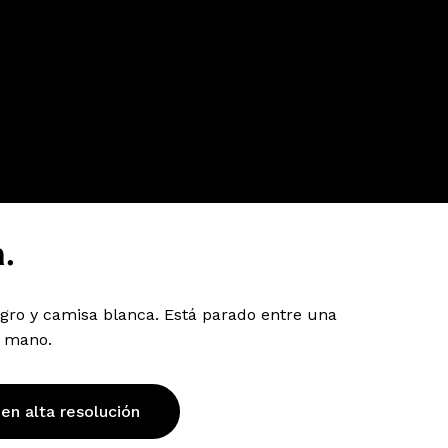
.
egro y camisa blanca. Está parado entre una
u mano.
 en alta resolución