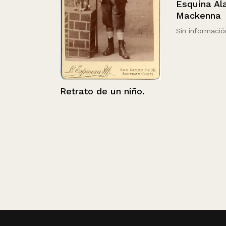
Esquina Alame
illera,
Mackenna
Sin información
Retrato de un niño.