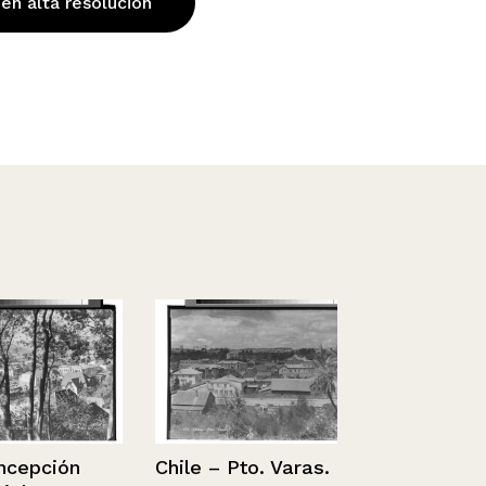
 en alta resolución
pción
Chile – Pto. Varas.