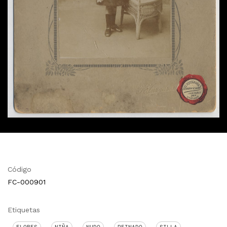
Código
FC-000901
Etiquetas
FLORES
NIÑA
NUDO
PEINADO
SILLA