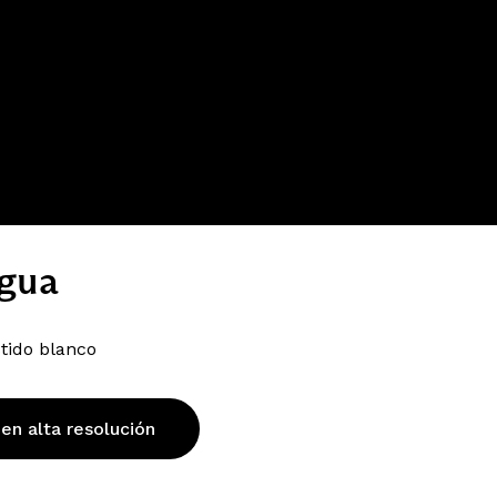
agua
tido blanco
 en alta resolución