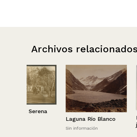
Archivos relacionado
ena
Niñas sobre f
Laguna Río Blanco
japonés
Sin información