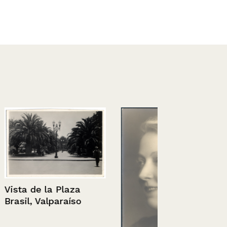
Chile, Lago 
laza
Villarrica.
aíso