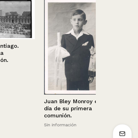
ago.
Chile. Peulla
Juan Bley Monroy en
Cascada de 
día de su primera
Novios
comunión.
1936 - 1952
Sin información