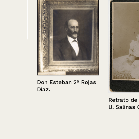
ón –
Don Esteban 2º Rojas
Díaz.
Retrato de Cu
U. Salinas Q. 