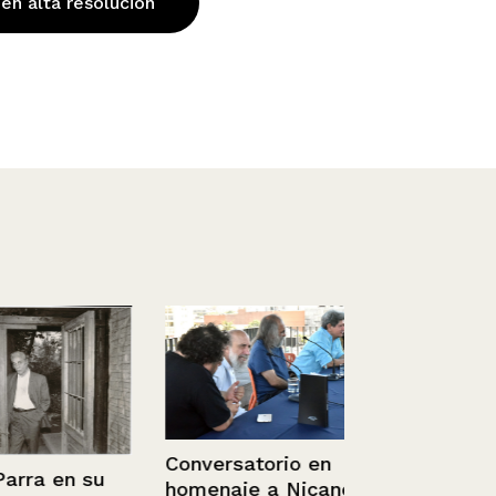
 en alta resolución
Conversatorio en
Chile. Hote
a en su
homenaje a Nicanor