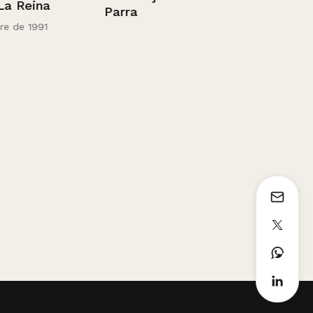
V. Osorno.
eina
Parra
1936 - 1952
 1991