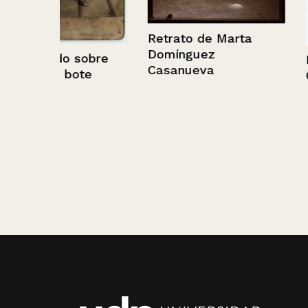
Retrato de Marta
Domínguez
obre
Retrato de Mig
Casanueva
e
Cuevas