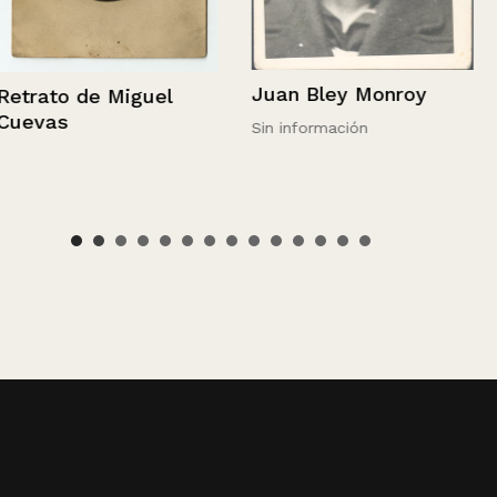
Juan Bley Monroy
uel
Sin información