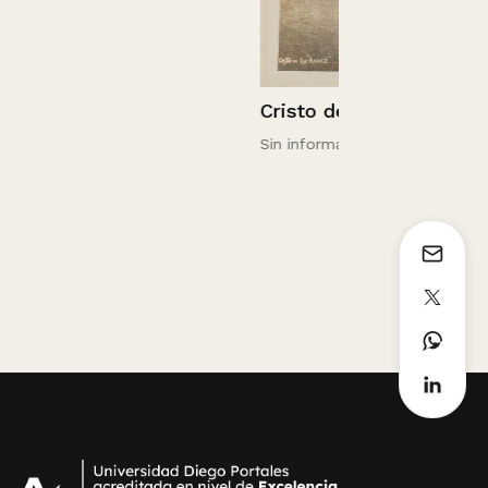
Cristo de Los Andes
Sin información