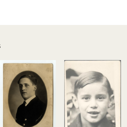
s
Chile Lago C
V. Villarrica