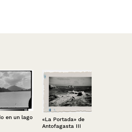
 un lago
«La Portada» de
Antofagasta III