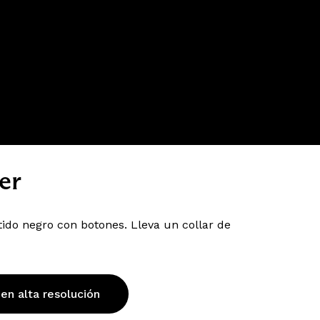
er
ido negro con botones. Lleva un collar de
 en alta resolución