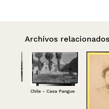
Archivos relacionado
,
Chile – Casa Pangue
ncia