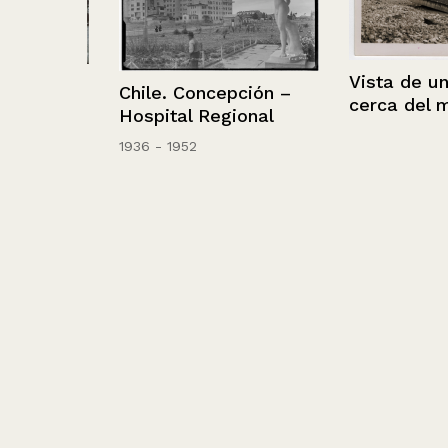
Vista de una c
tivo
Chile. Concepción –
cerca del mar
l
Hospital Regional
1936 - 1952