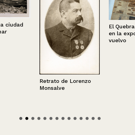
iudad
El Quebranta
en la exposic
vuelvo
Retrato de Lorenzo
Monsalve