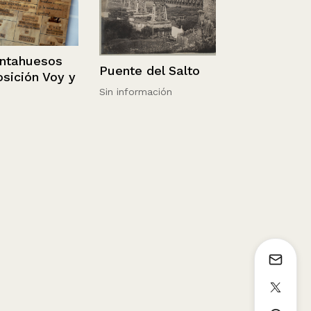
Calle de Cu
huesos
Puente del Salto
ión Voy y
Sin información