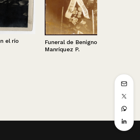
Retrato de 
Bravo Vizca
 río
Funeral de Benigno
Manríquez P.