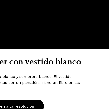
er con vestido blanco
o blanco y sombrero blanco. El vestido
tas por un pantalón. Tiene un libro en las
 en alta resolución