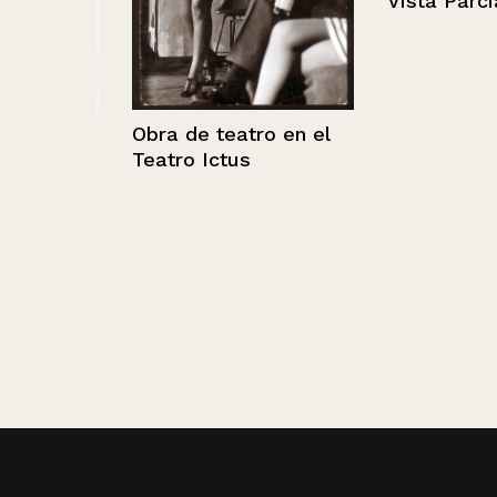
Vista Parcial.
Obra de teatro en el
ma
Teatro Ictus