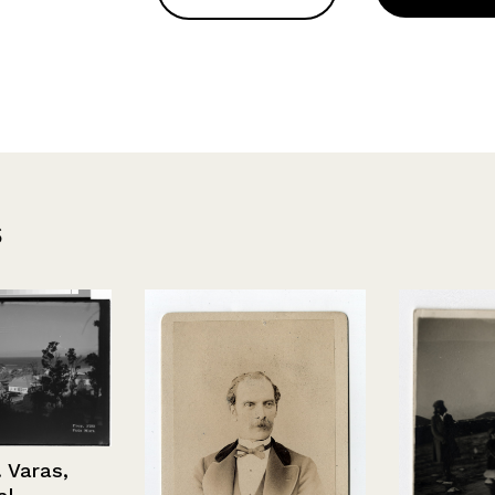
s
ras,