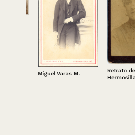
aipo
Retrato de Elv
Miguel Varas M.
Hermosilla