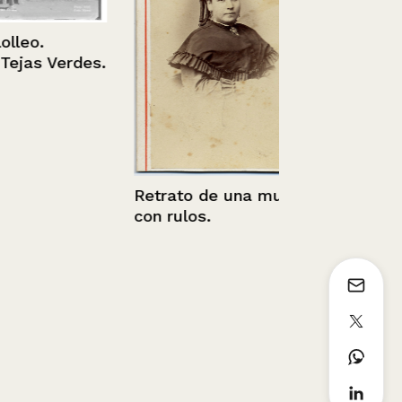
o.
s Verdes.
Retrato de una mujer
Retrato de n
con rulos.