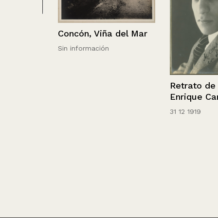
 Lago
Concón, Viña del Mar
Sin información
Retrato de Lui
Enrique Carrer
31 12 1919