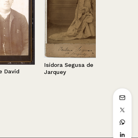
Chile, Santi
Virgen del 
Cristóbal.
Isidora Segusa de
avid
Jarquey