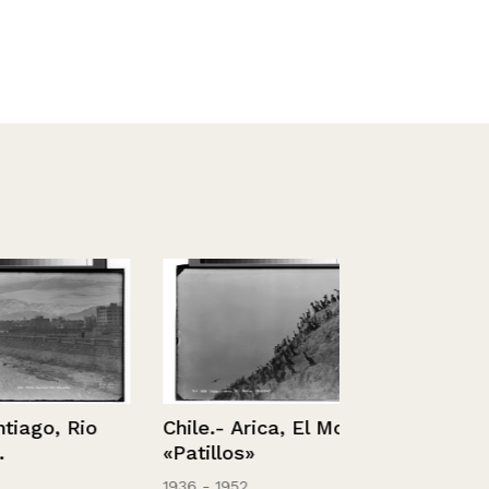
o, Rio
Chile.- Arica, El Morro
«Patillos»
1936 - 1952