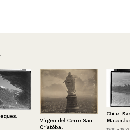
s
Chile, Santiag
es.
Virgen del Cerro San
Mapocho.
Cristóbal
1936 - 1952