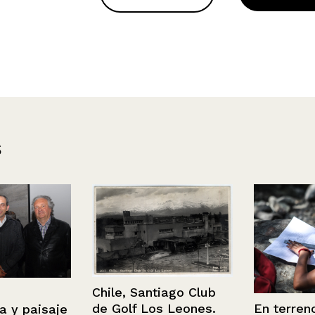
s
Chile, Santiago Club
En terreno
de Golf Los Leones.
 paisaje