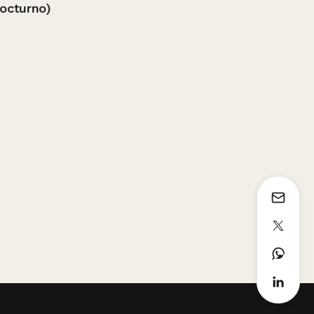
rno)
playa