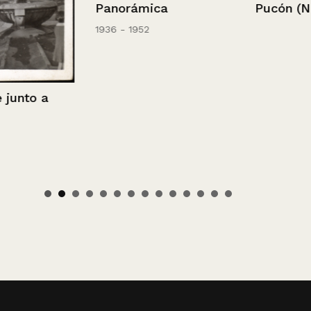
Panorámica
Pucón (Noctu
1936 - 1952
to a