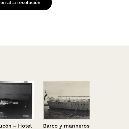
 en alta resolución
Barco y marineros.
 – Hotel
Familia sob