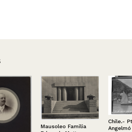
s
Chile.- Pto. M
Mausoleo Familia
Angelmó