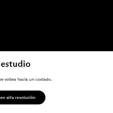
 estudio
se voltea hacia un costado.
 en alta resolución