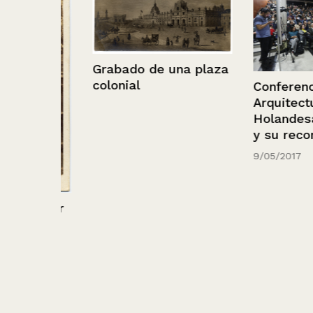
Grabado de una plaza
colonial
Conferencia.
Arquitectura
Holandesa: Ro
y su reconstru
9/05/2017
mujer