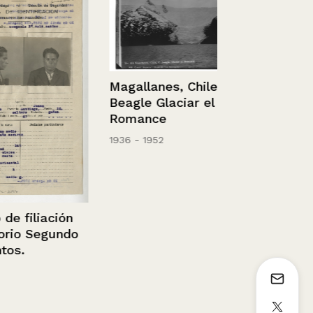
Chile – Sant
Magallanes, Chile, C.
Parcial
Beagle Glaciar el
Romance
1936 - 1952
liación
Segundo