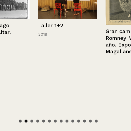
Taller 1+2
Gran campeo
.
2019
Romney Mars
año. Exposic
Magallanes. 