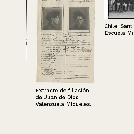
Chile, Santiago
Escuela Militar
que
Extracto de filiación
de Juan de Dios
Valenzuela Miqueles.