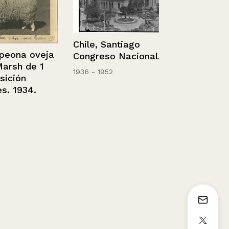
Chile, Santiago
Familia Día
na oveja
Congreso Nacional.
h de 1
Sin información
1936 - 1952
ión
1934.