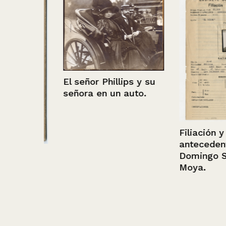
El señor Phillips y su
señora en un auto.
Filiación y
antecedentes 
uez
Domingo Sánc
Moya.