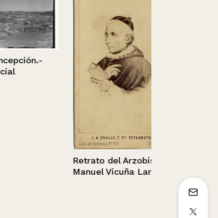
ción.-
Taller arqui
13/04/2010
Retrato del Arzobispo
Manuel Vicuña Larraín