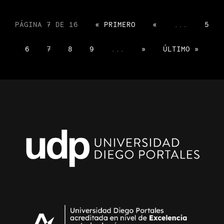
PÁGINA 7 DE 16
« PRIMERO
«
...
5
6
7
8
9
...
»
ÚLTIMO »