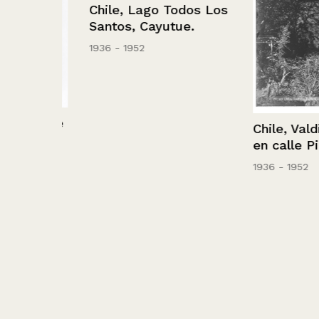
Chile, Lago Todos Los
Santos, Cayutue.
1936 - 1952
hombre
Chile, Valdivia
en calle Picart
1936 - 1952