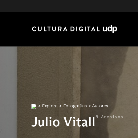
>
Explora
>
Fotografías
>
Autores
Julio Vitall
5 Archivos