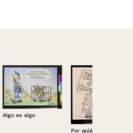
Venezuela
Por quién votará