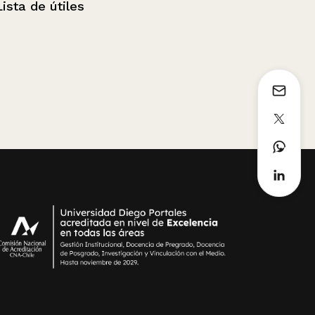
s
Bono