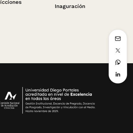
Inaguración
Lo hacemos