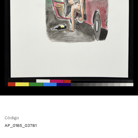
Código
AP_0185_03781