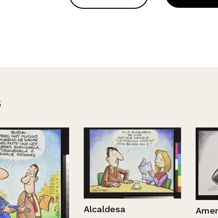
s
Alcaldesa
Amenazas