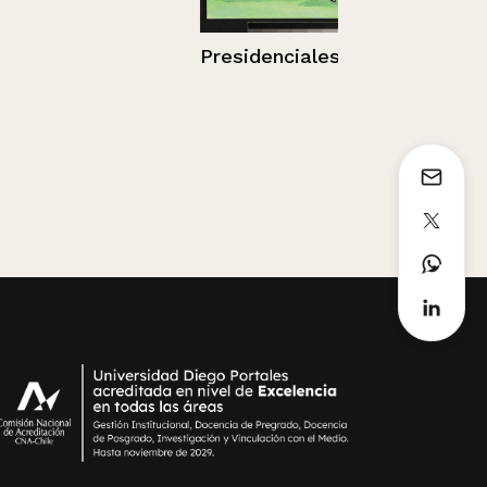
El matrimon
Presidenciales