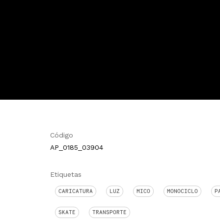
Código
AP_0185_03904
Etiquetas
CARICATURA
LUZ
MICO
MONOCICLO
P
SKATE
TRANSPORTE