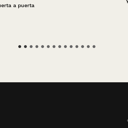
Yo lo entrené
a