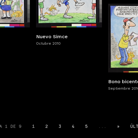
Nuevo Simce
Octubre 2010
Bono bicent
Septiembre 201
A 1 DE 9
1
2
3
4
5
...
»
ÚL