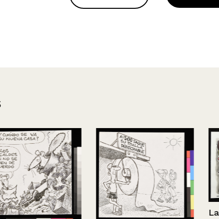
s
Lacho