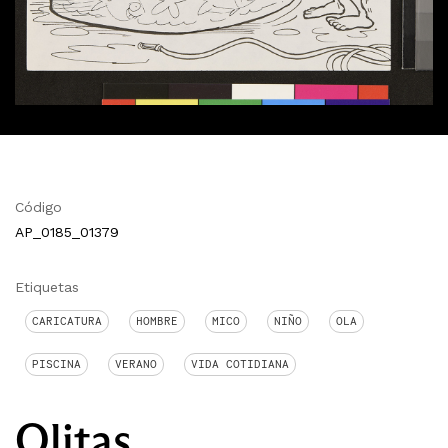
Código
AP_0185_01379
Etiquetas
CARICATURA
HOMBRE
MICO
NIÑO
OLA
PISCINA
VERANO
VIDA COTIDIANA
Olitas