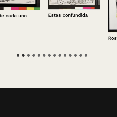
Estas confundida
no
Rostros