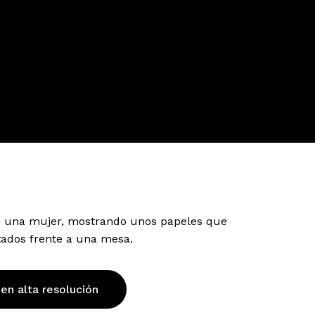
 una mujer, mostrando unos papeles que
ados frente a una mesa.
 en alta resolución