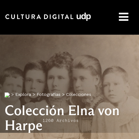
Buscar:
>
Explora
>
Fotografías
>
Colecciones
Colección Elna von
Harpe
1260 Archivos