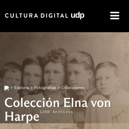
Buscar:
>
Explora
>
Fotografías
>
Colecciones
Colección Elna von
Harpe
1260 Archivos