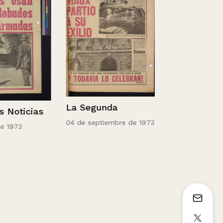
La Segunda
Noticias
04 de septiembre de 1973
El Mercurio
1973
27 de agosto d