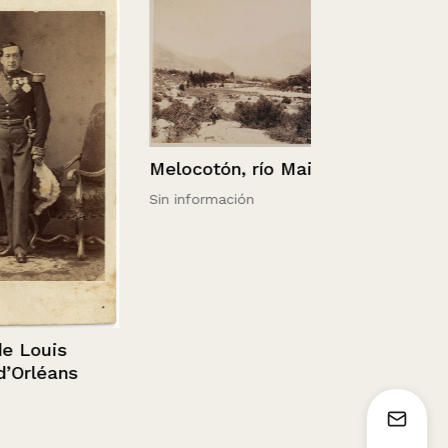
Melocotón, río Maipo
Sin información
Retrato de 
de perfil
ouis
léans