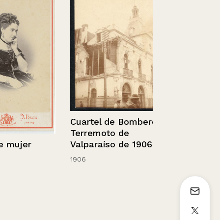
Exámenes E
arquitectur
12/12/2013
Cuartel de Bomberos,
Terremoto de
Valparaíso de 1906.
ujer
1906