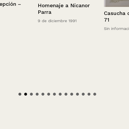
ión –
Homenaje a Nicanor
Parra
Casucha del G
71
9 de diciembre 1991
Sin información