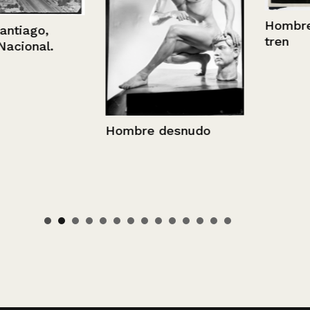
Hombres cer
o,
tren
al.
Hombre desnudo