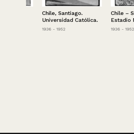
Chile, Santiago.
Chile – Santiag
es
Universidad Católica.
Estadio Nacion
1936 - 1952
1936 - 1952