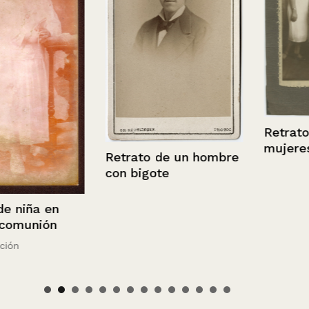
Retrato de c
mujeres
Retrato de un hombre
con bigote
a en
ión