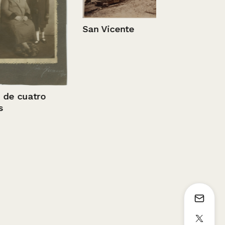
San Vicente
Entrada del
Sin información
uatro