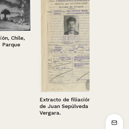
 Chile,
arque
Hombre car
saco en un 
industrial
Extracto de filiación
de Juan Sepúlveda
Vergara.