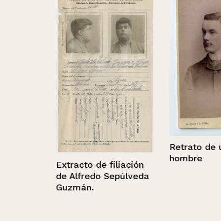
aiso
Retrato de un 
hombre
Extracto de filiación
de Alfredo Sepúlveda
Guzmán.