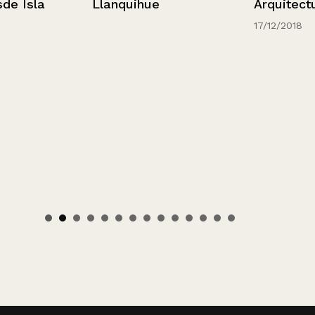
Llanquihue
Isla
Arquitectura
17/12/2018