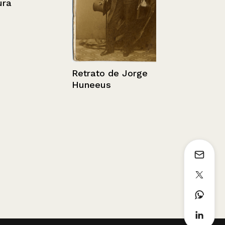
Retrato de Jorge
Retrato de 
Huneeus
Guerra Serr