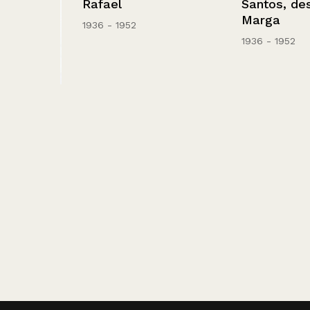
Rafael
Santos, desde 
Marga
1936 - 1952
1936 - 1952
hombre