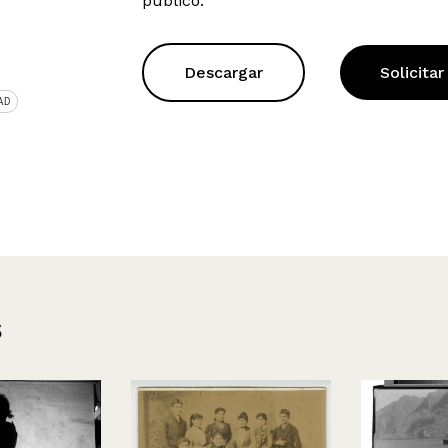
público.
Descargar
Solicitar
AD
s