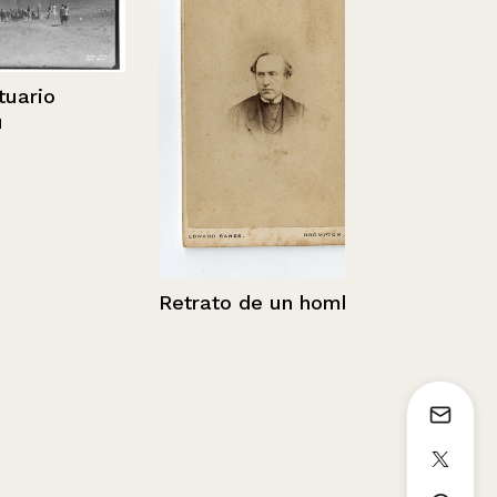
Equipo de f
rio
Retrato de un hombre