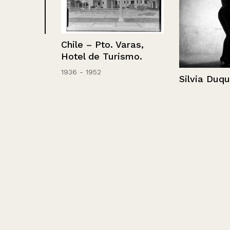
Chile – Pto. Varas,
esos
Hotel de Turismo.
 Voy y
1936 - 1952
Silvia Duque