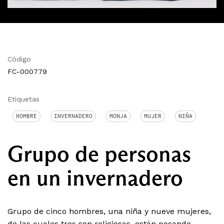
Código
FC-000779
Etiquetas
HOMBRE
INVERNADERO
MONJA
MUJER
NIÑA
Grupo de personas
en un invernadero
Grupo de cinco hombres, una niña y nueve mujeres,
de las cuales tres son religiosas, están posando