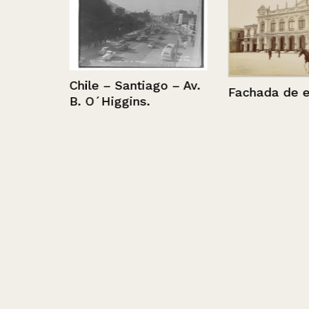
Chile – Santiago – Av.
Fachada de edi
B. O´Higgins.
 cueca