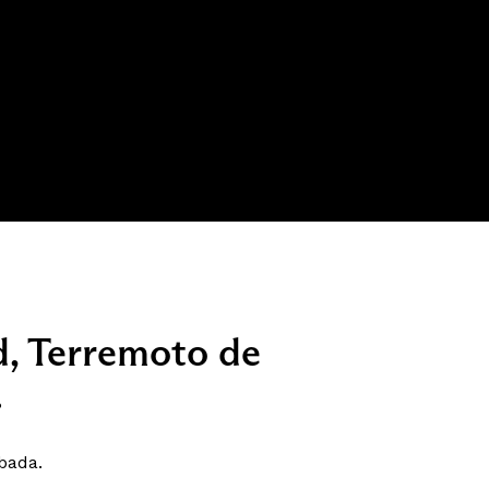
d, Terremoto de
.
mbada.