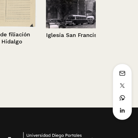
Parque Fore
Sin información
liación
Iglesia San Francisco.
algo