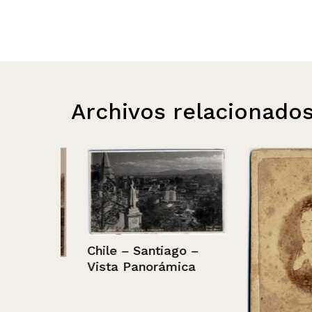
Archivos relacionado
Chile – Santiago –
Vista Panorámica
cas