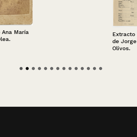
 María
Extracto de fi
de Jorge Hid
Olivos.