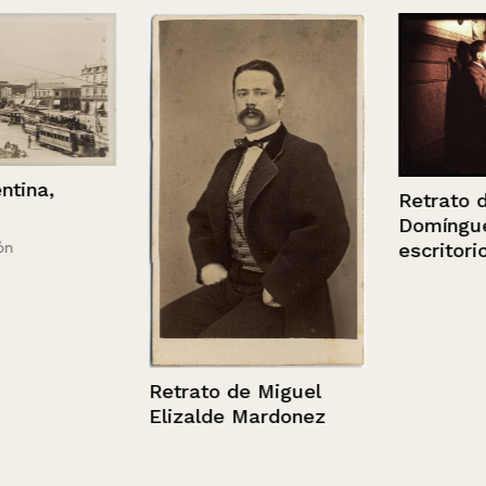
a,
Retrato de M
Domínguez e
escritorio
Retrato de Miguel
Elizalde Mardonez