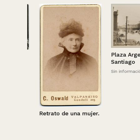
Plaza Argentin
de
Santiago
Sin información
Retrato de una mujer.