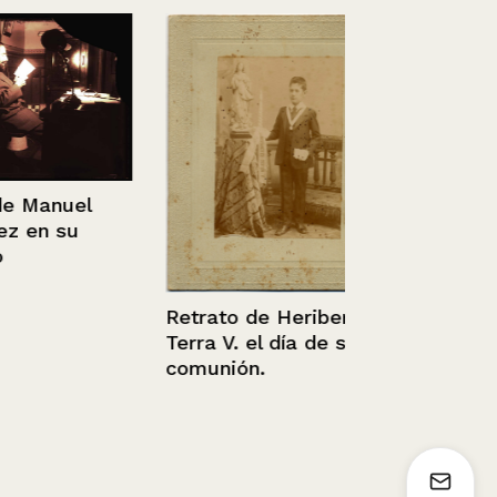
anuel
n su
Retrato de Heriberto
Terra V. el día de su
Retrato de 
comunión.